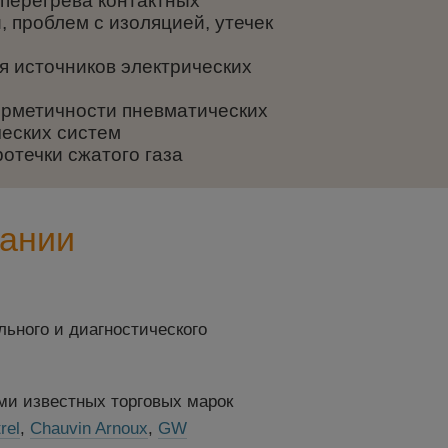
перегрева контактных
 проблем с изоляцией, утечек
я источников электрических
ерметичности пневматических
ческих систем
отечки сжатого газа
пании
ьного и диагностического
и известных торговых марок
rel
,
Chauvin Arnoux
,
GW