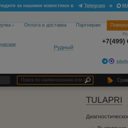
ледите за нашими новостями в
Telegram
и
M
купка
Оплата и доставка
Партнерам
Поверк
Ре
+7(499) 
Рудный
info@
Срав
TULAPRI
Диагностическо