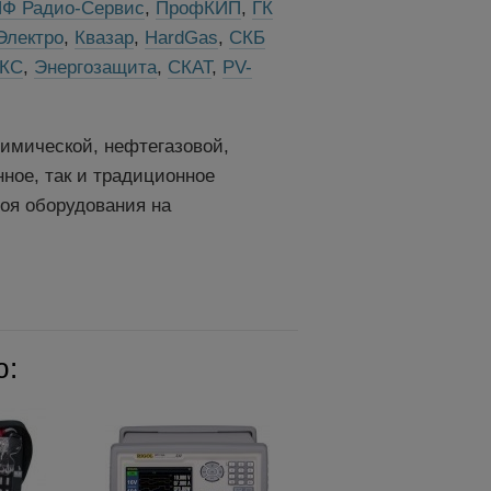
Ф Радио-Сервис
,
ПрофКИП
,
ГК
Электро
,
Квазар
,
HardGas
,
СКБ
КС
,
Энергозащита
,
СКАТ
,
PV-
имической, нефтегазовой,
ное, так и традиционное
оя оборудования на
ю: