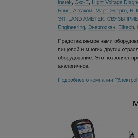
instek
,
Эко-Е
,
Hight Voltage Diagn
Брис
,
Актаком
,
Марс-Энерго
,
НП
ЭП
,
LAND AMETEK
,
СВЯЗЬПРИБ
Engineering
,
Энергоскан
,
Elitech
,
Представляемое нами оборудова
пищевой и многих других отрас
оборудование. Это позволяет п
аналогичное.
Подробнее о компании "Электро
М