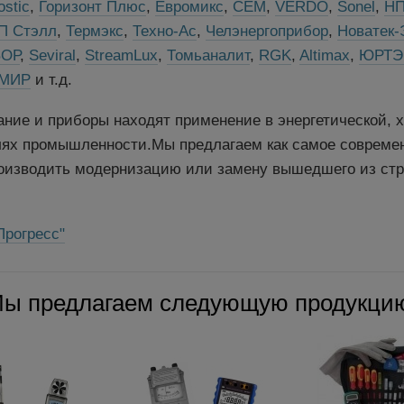
ostic
,
Горизонт Плюс
,
Евромикс
,
CEM
,
VERDO
,
Sonel
,
НП
П Стэлл
,
Термэкс
,
Техно-Ас
,
Челэнергоприбор
,
Новатек-
ОР
,
Seviral
,
StreamLux
,
Томьаналит
,
RGK
,
Altimax
,
ЮРТЭ
МИР
и т.д.
ние и приборы находят применение в энергетической, х
лях промышленности.Мы предлагаем как самое современ
роизводить модернизацию или замену вышедшего из стр
Прогресс"
ы предлагаем следующую продукци