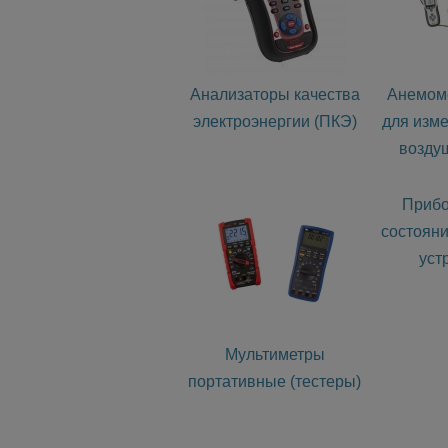
Анализаторы качества
Анемом
электроэнергии (ПКЭ)
для изме
воздуш
Прибо
состоян
уст
Мультиметры
портативные (тестеры)