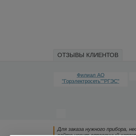
ОТЗЫВЫ КЛИЕНТОВ
Филиал АО
О Таймырбыт
"Горэлектросеть""РГЭС"
Для заказа нужного прибора, н
сайте носит справочный характ