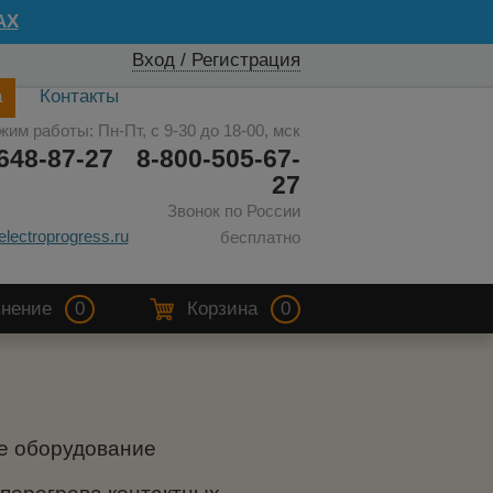
AX
Вход / Регистрация
а
Контакты
жим работы: Пн-Пт, с 9-30 до 18-00, мск
648-87-27
8-800-505-67-
27
Звонок по России
electroprogress.ru
бесплатно
нение
0
Корзина
0
е оборудование