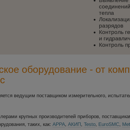
Выявление 
соединений,
тепла
Локализаци
разрядов
Контроль г
и гидравли
Контроль пр
ское оборудование - от ком
с
яется ведущим поставщиком измерительного, испытател
ерами крупных производителей приборов, поставщикам
рудования, таких, как:
АРРА
,
АКИП
,
Testo
,
EuroSMC
,
Met