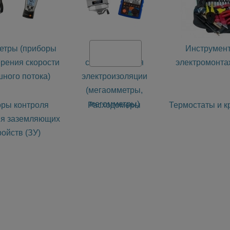
етры (приборы
Измерители
Инструмент
рения скорости
сопротивления
электромонта
ного потока)
электроизоляции
(мегаомметры,
мегомметры)
ры контроля
Расходомеры
Термостаты и к
ия заземляющих
ройств (ЗУ)