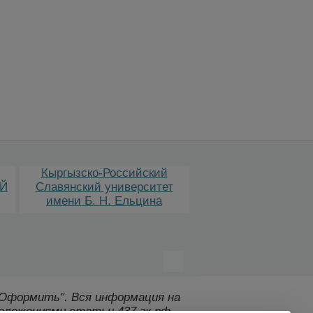
Кыргызско-Российский
Филиал УСЗ ПАО «Г
Й
Славянский университет
имени Б. Н. Ельцина
 "Оформить".
Вся информация на
оложениями статьи 437 гк рф.,